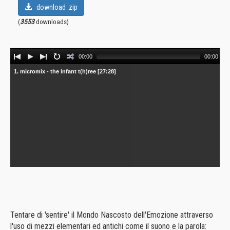
download .zip
(
3553
downloads)
Audio
00:00
00:00
Player
1. micromix - the infant t(h)ree [27:28]
Tentare di 'sentire' il Mondo Nascosto dell'Emozione attraverso
l'uso di mezzi elementari ed antichi come il suono e la parola: