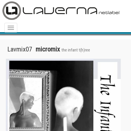
Menu
Lavmix07
micromix
the infant t(h)ree