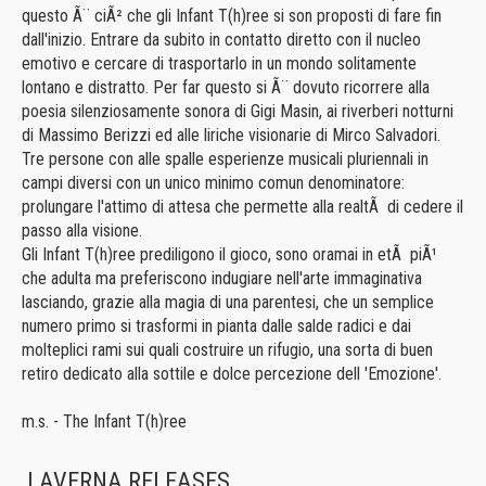
questo Ã¨ ciÃ² che gli Infant T(h)ree si son proposti di fare fin
dall'inizio. Entrare da subito in contatto diretto con il nucleo
emotivo e cercare di trasportarlo in un mondo solitamente
lontano e distratto. Per far questo si Ã¨ dovuto ricorrere alla
poesia silenziosamente sonora di Gigi Masin, ai riverberi notturni
di Massimo Berizzi ed alle liriche visionarie di Mirco Salvadori.
Tre persone con alle spalle esperienze musicali pluriennali in
campi diversi con un unico minimo comun denominatore:
prolungare l'attimo di attesa che permette alla realtÃ di cedere il
passo alla visione.
Gli Infant T(h)ree prediligono il gioco, sono oramai in etÃ piÃ¹
che adulta ma preferiscono indugiare nell'arte immaginativa
lasciando, grazie alla magia di una parentesi, che un semplice
numero primo si trasformi in pianta dalle salde radici e dai
molteplici rami sui quali costruire un rifugio, una sorta di buen
retiro dedicato alla sottile e dolce percezione dell 'Emozione'.
m.s. - The Infant T(h)ree
LAVERNA RELEASES