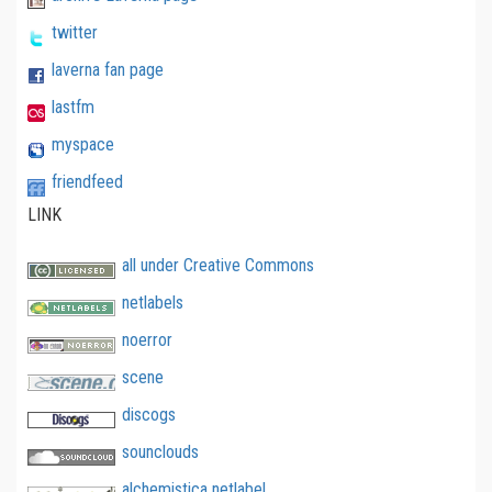
twitter
laverna fan page
lastfm
myspace
friendfeed
LINK
all under Creative Commons
netlabels
noerror
scene
discogs
sounclouds
alchemistica netlabel