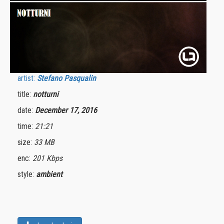
artist:
Stefano Pasqualin
title:
notturni
date:
December 17, 2016
time:
21:21
size:
33 MB
enc:
201 Kbps
style:
ambient