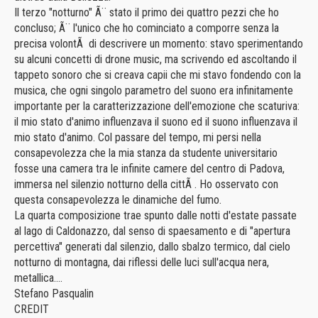
Il terzo "notturno" Ã¨ stato il primo dei quattro pezzi che ho
concluso; Ã¨ l'unico che ho cominciato a comporre senza la
precisa volontÃ di descrivere un momento: stavo sperimentando
su alcuni concetti di drone music, ma scrivendo ed ascoltando il
tappeto sonoro che si creava capii che mi stavo fondendo con la
musica, che ogni singolo parametro del suono era infinitamente
importante per la caratterizzazione dell'emozione che scaturiva:
il mio stato d'animo influenzava il suono ed il suono influenzava il
mio stato d'animo. Col passare del tempo, mi persi nella
consapevolezza che la mia stanza da studente universitario
fosse una camera tra le infinite camere del centro di Padova,
immersa nel silenzio notturno della cittÃ . Ho osservato con
questa consapevolezza le dinamiche del fumo.
La quarta composizione trae spunto dalle notti d'estate passate
al lago di Caldonazzo, dal senso di spaesamento e di "apertura
percettiva" generati dal silenzio, dallo sbalzo termico, dal cielo
notturno di montagna, dai riflessi delle luci sull'acqua nera,
metallica....
Stefano Pasqualin
CREDIT