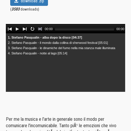
download .zip
(
3583
downloads)
Audio
00:00
00:00
Player
1. Stefano Pasqualin - alba dopo la disco [04:37]
2. Stefano Pasqualin - il mondo dalla collina di sherwood festival [05:01]
3. Stefano Pasqualin - le dinamiche del fumo nella mia stanza male illuminata
[06:27]
4. Stefano Pasqualin - notte al lago [05:14]
Per me la musica e l'arte in generale sono il modo per
comunicare l'incomunicabile. Tanto piÃ¹ le emozioni che vivo