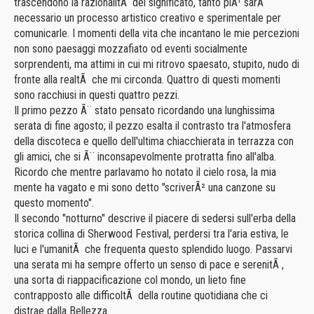
trascendono la razionalitÃ del significato, tanto piÃ¹ sarÃ
necessario un processo artistico creativo e sperimentale per
comunicarle. I momenti della vita che incantano le mie percezioni
non sono paesaggi mozzafiato od eventi socialmente
sorprendenti, ma attimi in cui mi ritrovo spaesato, stupito, nudo di
fronte alla realtÃ che mi circonda. Quattro di questi momenti
sono racchiusi in questi quattro pezzi.
Il primo pezzo Ã¨ stato pensato ricordando una lunghissima
serata di fine agosto; il pezzo esalta il contrasto tra l'atmosfera
della discoteca e quello dell'ultima chiacchierata in terrazza con
gli amici, che si Ã¨ inconsapevolmente protratta fino all'alba.
Ricordo che mentre parlavamo ho notato il cielo rosa, la mia
mente ha vagato e mi sono detto "scriverÃ² una canzone su
questo momento".
Il secondo "notturno" descrive il piacere di sedersi sull'erba della
storica collina di Sherwood Festival, perdersi tra l'aria estiva, le
luci e l'umanitÃ che frequenta questo splendido luogo. Passarvi
una serata mi ha sempre offerto un senso di pace e serenitÃ ,
una sorta di riappacificazione col mondo, un lieto fine
contrapposto alle difficoltÃ della routine quotidiana che ci
distrae dalla Bellezza.